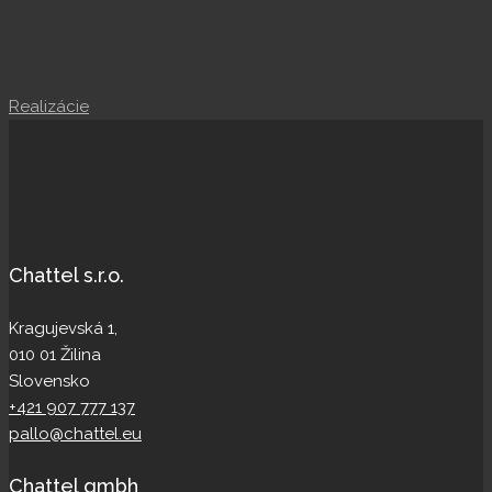
Realizácie
Chattel s.r.o.
Kragujevská 1,
010 01 Žilina
Slovensko
+421 907 777 137
pallo@chattel.eu
Chattel gmbh